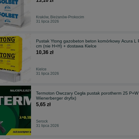
13,10 zł
Kraków, Bieżanów-Prokocim
31 lipca 2026
Pustak Ytong gazobeton beton komórkowy Acura L PP3/05 24 kl.500 suporex
cm (nie H+H) + dostawa Kielce
10,36 zł
Kielce
31 lipca 2026
Termoton Owczary Cegła pustak porotherm 25 P+W kl.
Wienerberger dryfix)
5,65 zł
Serock
31 lipca 2026