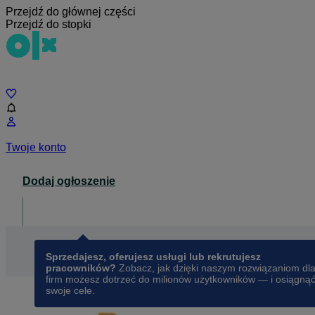
Przejdź do głównej części
Przejdź do stopki
Czat
Twoje konto
Dodaj ogłoszenie
Dla biznesu
opens in a new tab
Sprzedajesz, oferujesz usługi lub rekrutujesz
pracowników?
Zobacz, jak dzięki naszym rozwiązaniom dl
firm możesz dotrzeć do milionów użytkowników — i osiągną
swoje cele.