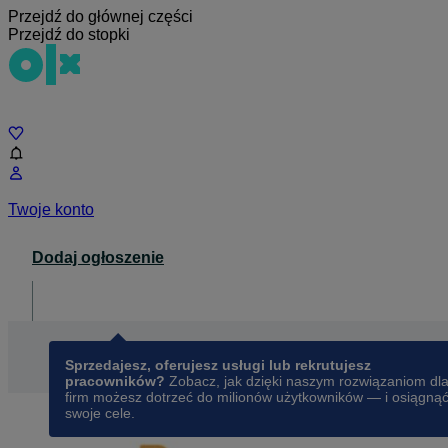
Przejdź do głównej części
Przejdź do stopki
Czat
Twoje konto
Dodaj ogłoszenie
Dla biznesu
opens in a new tab
Sprzedajesz, oferujesz usługi lub rekrutujesz
pracowników?
Zobacz, jak dzięki naszym rozwiązaniom dl
firm możesz dotrzeć do milionów użytkowników — i osiągną
swoje cele.