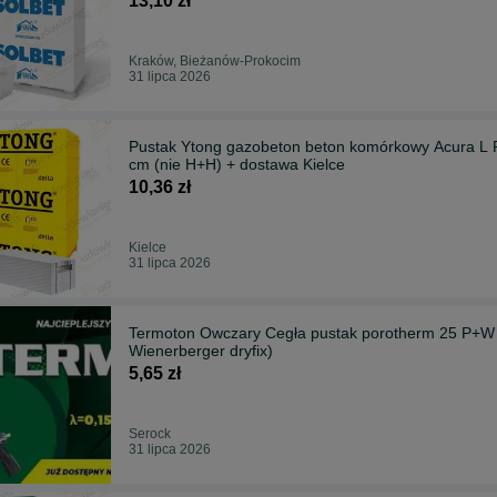
13,10 zł
Kraków, Bieżanów-Prokocim
31 lipca 2026
Pustak Ytong gazobeton beton komórkowy Acura L PP3/05 24 kl.500 suporex
cm (nie H+H) + dostawa Kielce
10,36 zł
Kielce
31 lipca 2026
Termoton Owczary Cegła pustak porotherm 25 P+W kl.
Wienerberger dryfix)
5,65 zł
Serock
31 lipca 2026